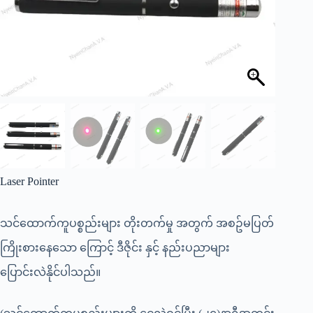
Laser Pointer
သင်ထောက်ကူပစ္စည်းများ တိုးတက်မှု အတွက် အစဥ်မပြတ်
ကြိုးစားနေသော ကြောင့် ဒီဇိုင်း နှင့် နည်းပညာများ
ပြောင်းလဲနိုင်ပါသည်။