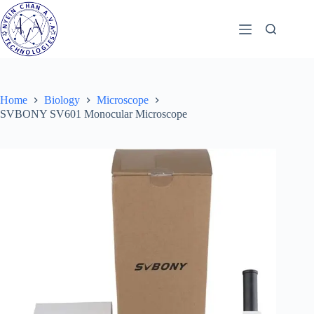
Skip
to
content
Home
Biology
Microscope
SVBONY SV601 Monocular Microscope