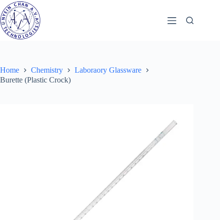
Skip
to
content
Home
Chemistry
Laboraory Glassware
Burette (Plastic Crock)