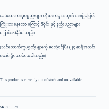
သင်ထောက်ကူပစ္စည်းများ တိုးတက်မှု အတွက် အစဥ်မပြတ်
ကြိုးစားနေသော ကြောင့် ဒီဇိုင်း နှင့် နည်းပညာများ
ပြောင်းလဲနိုင်ပါသည်။
(သင်ထောက်ကူပစ္စည်းများကို ငွေလွဲဝင်ပြီး (၂၄)နာရီအတွင်း
စတင် ပို့ဆောင်ပေးပါသည်။)
This product is currently out of stock and unavailable.
SKU:
30029