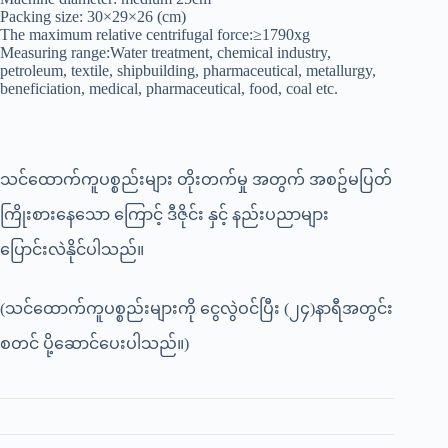
Packing size: 30×29×26 (cm)
The maximum relative centrifugal force:≥1790xg
Measuring range:Water treatment, chemical industry,
petroleum, textile, shipbuilding, pharmaceutical, metallurgy,
beneficiation, medical, pharmaceutical, food, coal etc.
သင်ထောက်ကူပစ္စည်းများ တိုးတက်မှု အတွက် အစဥ်မပြတ်
ကြိုးစားနေသော ကြောင့် ဒီဇိုင်း နှင့် နည်းပညာများ
ပြောင်းလဲနိုင်ပါသည်။
(သင်ထောက်ကူပစ္စည်းများကို ငွေလွဲဝင်ပြီး (၂၄)နာရီအတွင်း
စတင် ပို့ဆောင်ပေးပါသည်။)